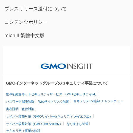
プレスリリース送付について
コンテンツポリシー
michill 繁體中文版
GMOインターネットグループのセキュリティ事業について
世界初総合ネットセキュリティサービス「GMOセキュリティ24」
セキュリティ相談AIチャットボット
パスワード漏洩診断
Webサイトリスク診断
実在証明・盗聴対策
サイバー攻撃対策（GMOサイバーセキュリティ byイエラエ）
サイバー攻撃対策（GMO Flatt Security）
なりすまし対策
セキュリティ事業の軌跡