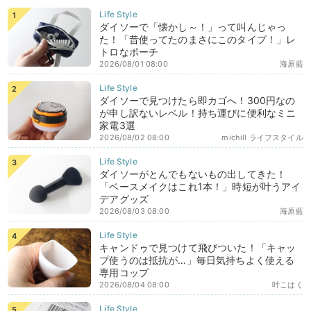
ダイソーで「懐かし～！」って叫んじゃっ
た！「昔使ってたのまさにこのタイプ！」レ
トロなポーチ
2026/08/01 08:00
海原藍
ダイソーで見つけたら即カゴへ！300円なの
が申し訳ないレベル！持ち運びに便利なミニ
家電3選
2026/08/02 08:00
michill ライフスタイル
ダイソーがとんでもないもの出してきた！
「ベースメイクはこれ1本！」時短が叶うアイ
デアグッズ
2026/08/03 08:00
海原藍
キャンドゥで見つけて飛びついた！「キャッ
プ使うのは抵抗が…」毎日気持ちよく使える
専用コップ
2026/08/04 08:00
叶こはく