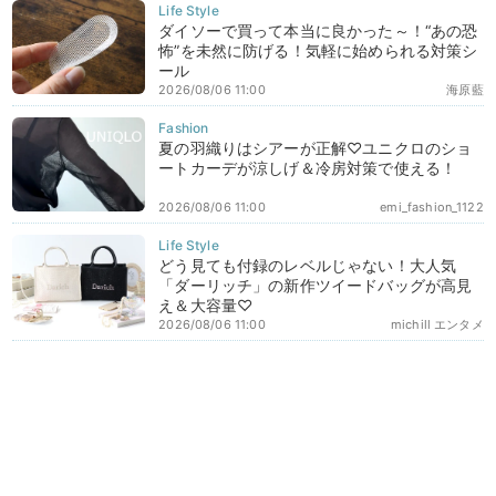
ダイソーで買って本当に良かった～！“あの恐
怖”を未然に防げる！気軽に始められる対策シ
ール
2026/08/06 11:00
海原藍
夏の羽織りはシアーが正解♡ユニクロのショ
ートカーデが涼しげ＆冷房対策で使える！
2026/08/06 11:00
emi_fashion_1122
どう見ても付録のレベルじゃない！大人気
「ダーリッチ」の新作ツイードバッグが高見
え＆大容量♡
2026/08/06 11:00
michill エンタメ