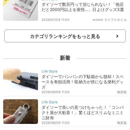
ダイソーで数百円って信じられない！「他店
だと2000円以上を覚悟…」日よけグッズ3選
2026/07/29 11:00
michill ライフスタイル
カテゴリランキングをもっと見る
新着
ダイソーでパンパンの下駄箱から脱却！スペ
ースを有効活用！収納力が倍になる便利グッ
ズ
2026/08/06 11:00
海原藍
ダイソーで良いの見つけちゃった！「コンパ
クト派が大歓喜！」驚くほどスリムなミニミ
ニ財布
2026/08/06 11:00
海原藍