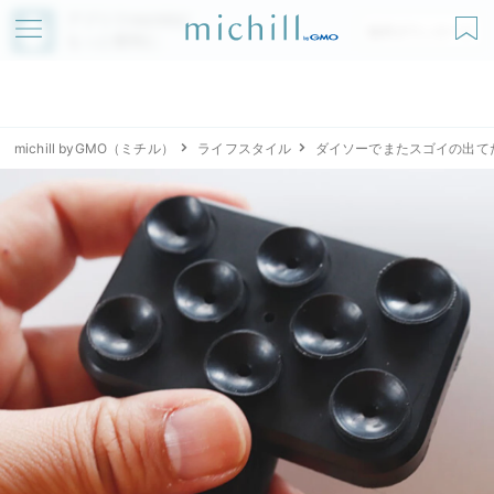
アプリでmichillが
無料ダウンロード
もっと便利に
michill byGMO（ミチル）
ライフスタイル
ダイソーでまたスゴイの出て