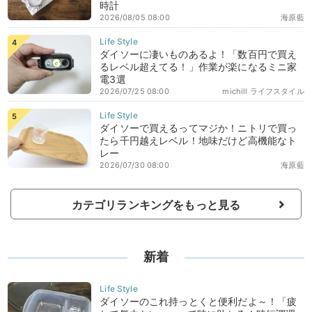
時計
2026/08/05 08:00
海原藍
ダイソーに凄いものあるよ！「数百円で買え
るレベル超えてる！」作業が楽になるミニ家
電3選
2026/07/25 08:00
michill ライフスタイル
ダイソーで買えるってマジか！ニトリで買っ
たら千円越えレベル！地味だけど高機能なト
レー
2026/07/30 08:00
海原藍
カテゴリランキングをもっと見る
新着
ダイソーのこれ持っとくと便利だよ～！「疲