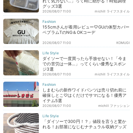
れて気力ない…」って時に助かる！時短調理
グッズ3選
2026/08/07 11:00
michill ライフスタイル
155cmさんが着用レビュー♡GUの体型カバー
ペプラムTのNG＆OKコーデ
2026/08/07 11:00
KOMUGI
ダイソーで一度買ったら手放せない！「今ま
での苦労は一体…」ってくらい優秀なスポン
ジ3選
2026/08/07 11:00
michill ライフスタイル
しまむらの新作ワイドパンツは売り切れ前に
確保しとこ♡はくだけでサマになる！優秀ア
イテム5選
2026/08/07 11:00
michill ファッション
「ダイソーで300円！？」値段を言うと驚か
れる！お部屋になじむナチュラル収納グッズ