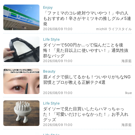
「ファミマのコレ絶対ウマいやつ！」中の人
もおすすめ！辛さがヤミツキの推しグルメ5連
発
2026/08/09 11:00
michill ライフスタイル
ダイソーで500円か…って悩んだことを後
悔！「見た目以上に使いやすい！」通気性抜
群なバッグ
2026/08/09 11:00
海原藍
眉メイクで損してるかも！ついやりがちなNG
習慣とプロが教える正解テク4選
2026/08/09 11:00
Ikue
ダイソーで見た目買いしたらハマっちゃっ
た！「可愛いだけじゃなかった！」お手入れ
グッズ
2026/08/09 11:00
海原藍