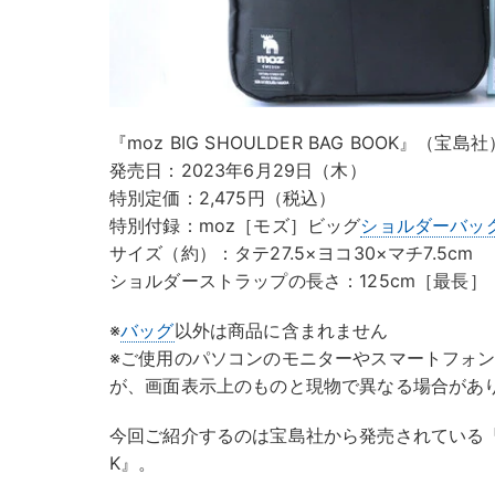
『moz BIG SHOULDER BAG BOOK』（宝島社
発売日：2023年6月29日（木）
特別定価：2,475円（税込）
特別付録：moz［モズ］ビッグ
ショルダーバッ
サイズ（約）：タテ27.5×ヨコ30×マチ7.5cm
ショルダーストラップの長さ：125cm［最長］
※
バッグ
以外は商品に含まれません
※ご使用のパソコンのモニターやスマートフォ
が、画面表示上のものと現物で異なる場合があ
今回ご紹介するのは宝島社から発売されている『moz B
K』。