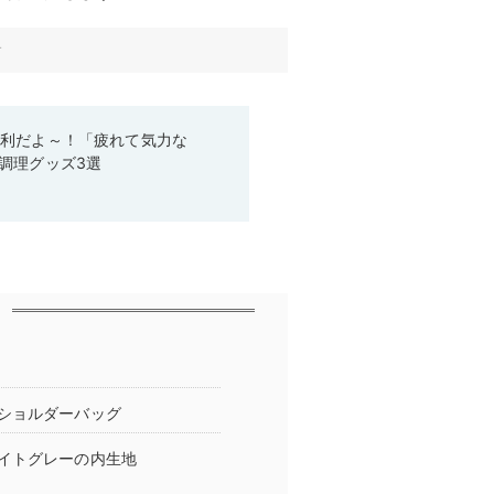
す
便利だよ～！「疲れて気力な
調理グッズ3選
ショルダーバッグ
イトグレーの内生地