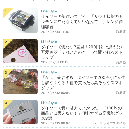
ダイソーの新作がスゴイ！「サウナ状態のキ
ッチンに立たなくていいなんて！」レンジ調
理容器
2026/08/04 11:00
海原藍
ダイソーで思わず2度見！200円とは思えない
可愛さ♡「それどこの？」って聞かれるスト
ラップ
2026/07/31 08:00
海原藍
「か…可愛すぎる」ダイソーで200円なのが申
し訳なくなる！他で買ったら高そうなスマホ
グッズ
2026/08/03 08:00
海原藍
ダイソーで買い替えてよかった！「100均の
商品とは思えない！」便利すぎる高機能グッ
ズ3選
2026/08/03 08:00
michill ライフスタイル