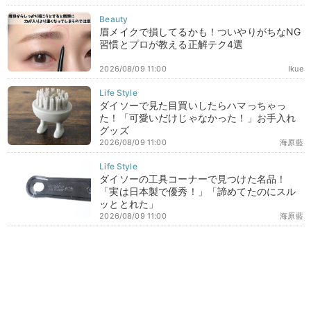
眉メイクで損してるかも！ついやりがちなNG
習慣とプロが教える正解テク4選
2026/08/09 11:00
Ikue
ダイソーで見た目買いしたらハマっちゃっ
た！「可愛いだけじゃなかった！」お手入れ
グッズ
2026/08/09 11:00
海原藍
ダイソーの工具コーナーで見つけた名品！
「実は日本製で優秀！」「諦めてたのにスル
ッととれた」
2026/08/09 11:00
海原藍