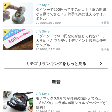
ダイソーで200円って本気かよ！「蓋の開閉
が自動でできる！」片手で楽に使えるオイル
ボトル
2026/07/26 08:00
海原藍
「ダイソーで500円なのが信じられない！」
大きめさんでも安心！デザインも抜群な優秀
サンダル
2026/08/04 11:00
海原藍
カテゴリランキングをもっと見る
新着
モノマックス9月号が付録の域超えてる…！
「SHAKA」コラボの4層ショルダーバッグが
便利！
2026/08/08 11:00
michill エンタメ