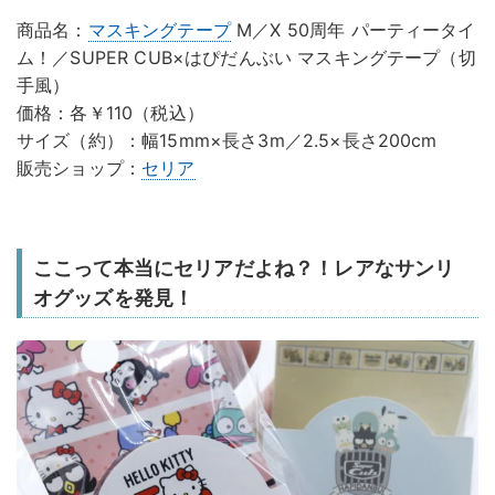
商品名：
マスキングテープ
M／X 50周年 パーティータイ
ム！／SUPER CUB×はぴだんぶい マスキングテープ（切
手風）
価格：各￥110（税込）
サイズ（約）：幅15mm×長さ3m／2.5×長さ200cm
販売ショップ：
セリア
ここって本当にセリアだよね？！レアなサンリ
オグッズを発見！