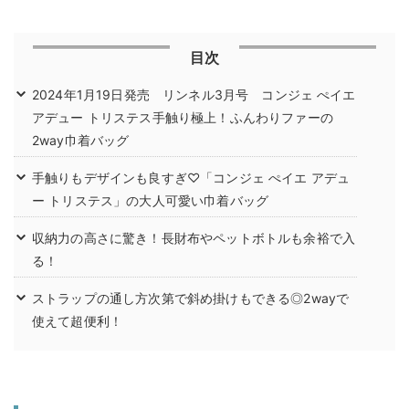
目次
2024年1月19日発売 リンネル3月号 コンジェ ぺイエ
アデュー トリステス手触り極上！ふんわりファーの
2way巾着バッグ
手触りもデザインも良すぎ♡「コンジェ ぺイエ アデュ
ー トリステス」の大人可愛い巾着バッグ
収納力の高さに驚き！長財布やペットボトルも余裕で入
る！
ストラップの通し方次第で斜め掛けもできる◎2wayで
使えて超便利！