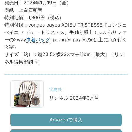
発売日：2024年1月19日（金）
表紙：上白石萌音
特別定価：1,360円（税込）
特別付録：conges payes ADIEU TRISTESSE［コンジェ
ぺイエ アデュー トリステス］手触り極上！ふんわりファ
ーの2way
巾着バッグ
（congés payésのeは上に点が付く
文字）
サイズ（約）：縦23.5×横23×マチ11cm［最大］（リン
ネル編集部調べ）
宝島社
リンネル 2024年3月号
Amazonで購入