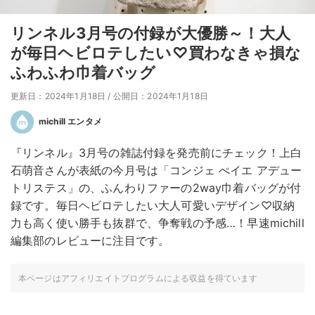
リンネル3月号の付録が大優勝～！大人
が毎日ヘビロテしたい♡買わなきゃ損な
ふわふわ巾着バッグ
更新日：2024年1月18日
/
公開日：2024年1月18日
michill エンタメ
『リンネル』3月号の雑誌付録を発売前にチェック！上白
石萌音さんが表紙の今月号は「コンジェ ぺイエ アデュー
トリステス」の、ふんわりファーの2way巾着バッグが付
録です。毎日ヘビロテしたい大人可愛いデザイン♡収納
力も高く使い勝手も抜群で、争奪戦の予感…！早速michill
編集部のレビューに注目です。
本ページはアフィリエイトプログラムによる収益を得ています