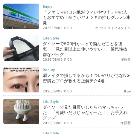
「ファミマのコレ絶対ウマいやつ！」中の人
もおすすめ！辛さがヤミツキの推しグルメ5連
発
2026/08/09 11:00
michill ライフスタイル
ダイソーで500円か…って悩んだことを後
悔！「見た目以上に使いやすい！」通気性抜
群なバッグ
2026/08/09 11:00
海原藍
眉メイクで損してるかも！ついやりがちなNG
習慣とプロが教える正解テク4選
2026/08/09 11:00
Ikue
ダイソーで見た目買いしたらハマっちゃっ
た！「可愛いだけじゃなかった！」お手入れ
グッズ
2026/08/09 11:00
海原藍