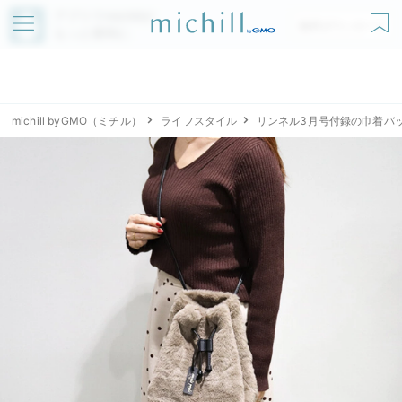
アプリでmichillが
無料ダウンロード
もっと便利に
michill byGMO（ミチル）
ライフスタイル
リンネル3月号付録の巾着バ