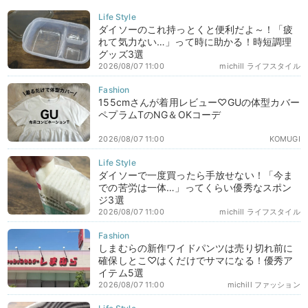
ダイソーのこれ持っとくと便利だよ～！「疲
れて気力ない…」って時に助かる！時短調理
グッズ3選
2026/08/07 11:00
michill ライフスタイル
155cmさんが着用レビュー♡GUの体型カバー
ペプラムTのNG＆OKコーデ
2026/08/07 11:00
KOMUGI
ダイソーで一度買ったら手放せない！「今ま
での苦労は一体…」ってくらい優秀なスポン
ジ3選
2026/08/07 11:00
michill ライフスタイル
しまむらの新作ワイドパンツは売り切れ前に
確保しとこ♡はくだけでサマになる！優秀ア
イテム5選
2026/08/07 11:00
michill ファッション