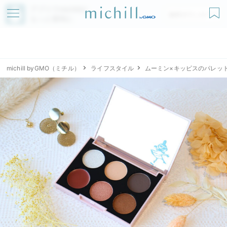
アプリでmichillが
無料ダウンロード
もっと便利に
michill byGMO（ミチル）
ライフスタイル
ムーミン×キッピスのパレッ