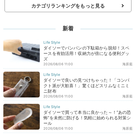
カテゴリランキングをもっと見る
新着
ダイソーでパンパンの下駄箱から脱却！スペ
ースを有効活用！収納力が倍になる便利グッ
ズ
2026/08/06 11:00
海原藍
ダイソーで良いの見つけちゃった！「コンパ
クト派が大歓喜！」驚くほどスリムなミニミ
ニ財布
2026/08/06 11:00
海原藍
ダイソーで買って本当に良かった～！“あの恐
怖”を未然に防げる！気軽に始められる対策シ
ール
2026/08/06 11:00
海原藍