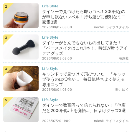
ダイソーで見つけたら即カゴへ！300円なの
が申し訳ないレベル！持ち運びに便利なミニ
家電3選
2026/08/02 08:00
michill ライフスタイル
ダイソーがとんでもないもの出してきた！
「ベースメイクはこれ1本！」時短が叶うアイ
デアグッズ
2026/08/03 08:00
海原藍
キャンドゥで見つけて飛びついた！「キャッ
プ使うのは抵抗が…」毎日気持ちよく使える
専用コップ
2026/08/04 08:00
叶こはく
ダイソーで数百円って信じられない！「他店
だと2000円以上を覚悟…」日よけグッズ3選
2026/07/29 11:00
michill ライフスタイル