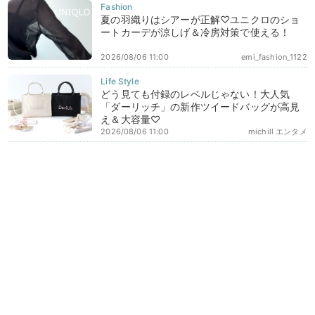
夏の羽織りはシアーが正解♡ユニクロのショ
ートカーデが涼しげ＆冷房対策で使える！
2026/08/06 11:00
emi_fashion_1122
どう見ても付録のレベルじゃない！大人気
「ダーリッチ」の新作ツイードバッグが高見
え＆大容量♡
2026/08/06 11:00
michill エンタメ