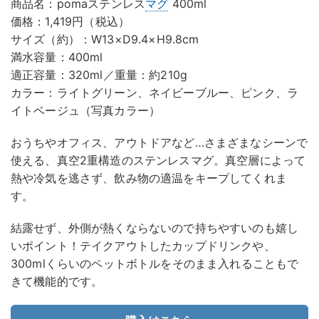
商品名：pomaステンレス
マグ
400ml
価格：1,419円（税込）
サイズ（約）：W13×D9.4×H9.8cm
満水容量：400ml
適正容量：320ml／重量：約210g
カラー：ライトグリーン、ネイビーブルー、ピンク、ラ
イトベージュ（写真カラー）
おうちやオフィス、アウトドアなど…さまざまなシーンで
使える、真空2重構造のステンレスマグ。真空層によって
熱や冷気を逃さず、飲み物の適温をキープしてくれま
す。
結露せず、外側が熱くならないので持ちやすいのも嬉し
いポイント！テイクアウトしたカップドリンクや、
300mlくらいのペットボトルをそのまま入れることもで
きて機能的です。