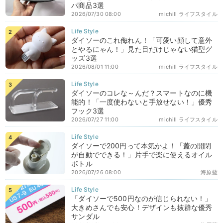
パ商品3選
2026/07/30 08:00
michill ライフスタイル
ダイソーのこれ侮れん！「可愛い顔して意外
とやるにゃん！」見た目だけじゃない猫型グ
ッズ3選
2026/08/01 11:00
michill ライフスタイル
ダイソーのコレな～んだ？スマートなのに機
能的！「一度使わないと手放せない！」優秀
フック3選
2026/07/27 11:00
michill ライフスタイル
ダイソーで200円って本気かよ！「蓋の開閉
が自動でできる！」片手で楽に使えるオイル
ボトル
2026/07/26 08:00
海原藍
「ダイソーで500円なのが信じられない！」
大きめさんでも安心！デザインも抜群な優秀
サンダル