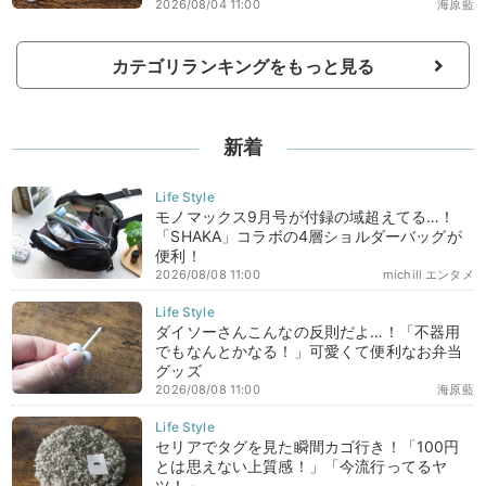
2026/08/04 11:00
海原藍
カテゴリランキングをもっと見る
新着
モノマックス9月号が付録の域超えてる…！
「SHAKA」コラボの4層ショルダーバッグが
便利！
2026/08/08 11:00
michill エンタメ
ダイソーさんこんなの反則だよ…！「不器用
でもなんとかなる！」可愛くて便利なお弁当
グッズ
2026/08/08 11:00
海原藍
セリアでタグを見た瞬間カゴ行き！「100円
とは思えない上質感！」「今流行ってるヤ
ツ！」