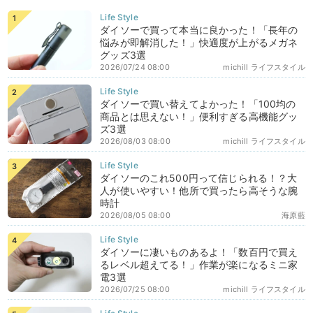
ダイソーで買って本当に良かった！「長年の
悩みが即解消した！」快適度が上がるメガネ
グッズ3選
2026/07/24 08:00
michill ライフスタイル
ダイソーで買い替えてよかった！「100均の
商品とは思えない！」便利すぎる高機能グッ
ズ3選
2026/08/03 08:00
michill ライフスタイル
ダイソーのこれ500円って信じられる！？大
人が使いやすい！他所で買ったら高そうな腕
時計
2026/08/05 08:00
海原藍
ダイソーに凄いものあるよ！「数百円で買え
るレベル超えてる！」作業が楽になるミニ家
電3選
2026/07/25 08:00
michill ライフスタイル