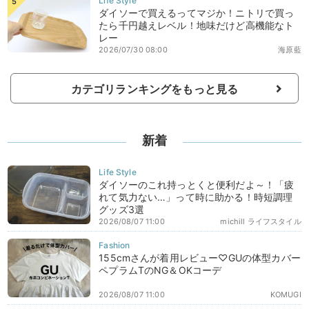
ダイソーで買えるってマジか！ニトリで買っ
たら千円越えレベル！地味だけど高機能なト
レー
2026/07/30 08:00
海原藍
カテゴリランキングをもっと見る
新着
ダイソーのこれ持っとくと便利だよ～！「疲
れて気力ない…」って時に助かる！時短調理
グッズ3選
2026/08/07 11:00
michill ライフスタイル
155cmさんが着用レビュー♡GUの体型カバー
ペプラムTのNG＆OKコーデ
2026/08/07 11:00
KOMUGI