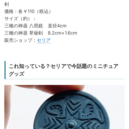
剣
価格：各￥110（税込）
サイズ（約）：
三種の神器 八咫鏡 直径4cm
三種の神器 草薙剣 8.2cm×1.6cm
販売ショップ：
セリア
これ知っている？セリアで今話題のミニチュア
グッズ