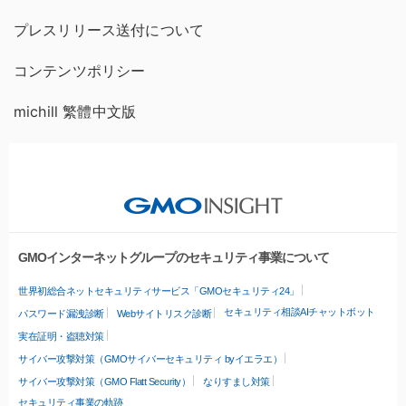
プレスリリース送付について
コンテンツポリシー
michill 繁體中文版
GMOインターネットグループのセキュリティ事業について
世界初総合ネットセキュリティサービス「GMOセキュリティ24」
セキュリティ相談AIチャットボット
パスワード漏洩診断
Webサイトリスク診断
実在証明・盗聴対策
サイバー攻撃対策（GMOサイバーセキュリティ byイエラエ）
サイバー攻撃対策（GMO Flatt Security）
なりすまし対策
セキュリティ事業の軌跡