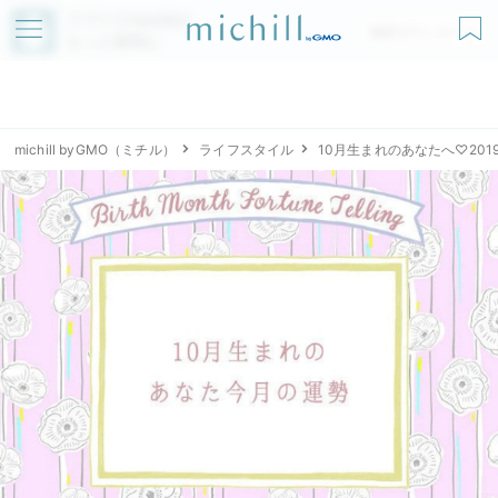
アプリでmichillが
無料ダウンロード
もっと便利に
michill byGMO（ミチル）
ライフスタイル
10月生まれのあなたへ♡20