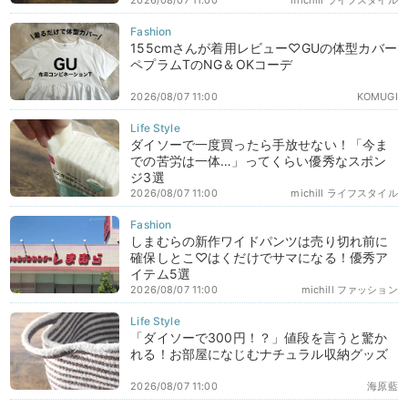
2026/08/07 11:00
michill ライフスタイル
155cmさんが着用レビュー♡GUの体型カバー
ペプラムTのNG＆OKコーデ
2026/08/07 11:00
KOMUGI
ダイソーで一度買ったら手放せない！「今ま
での苦労は一体…」ってくらい優秀なスポン
ジ3選
2026/08/07 11:00
michill ライフスタイル
しまむらの新作ワイドパンツは売り切れ前に
確保しとこ♡はくだけでサマになる！優秀ア
イテム5選
2026/08/07 11:00
michill ファッション
「ダイソーで300円！？」値段を言うと驚か
れる！お部屋になじむナチュラル収納グッズ
2026/08/07 11:00
海原藍