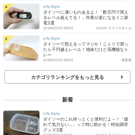
ダイソーに凄いものあるよ！「数百円で買え
るレベル超えてる！」作業が楽になるミニ家
電3選
2026/07/25 08:00
michill ライフスタイル
ダイソーで買えるってマジか！ニトリで買っ
たら千円越えレベル！地味だけど高機能なト
レー
2026/07/30 08:00
海原藍
カテゴリランキングをもっと見る
新着
ダイソーのこれ持っとくと便利だよ～！「疲
れて気力ない…」って時に助かる！時短調理
グッズ3選