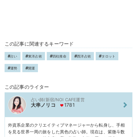
この記事に関連するキーワード
占い
東洋占術
四柱推命
西洋占術
タロット
運勢
開運
この記事のライター
占い師/新宿/NOI CAFE運営
大串ノリコ
1781
外資系企業のクリエイティブマネージャーから転身し、手相
を見る世界一周の旅をした異色の占い師。現在は、紫微斗数