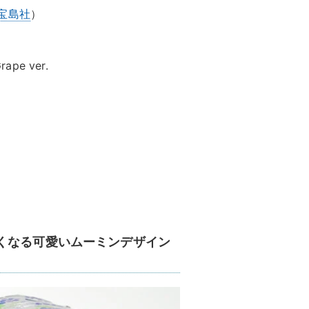
宝島社
）
ape ver.
す
くなる可愛いムーミンデザイン