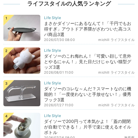
ライフスタイルの人気ランキング
まさかダイソーにあるなんて！「千円でもお
得すぎ」アウトドア界隈がざわついた高コス
パ商品3選
2026/07/30 08:00
michill ライフスタイル
ダイソーのこれ侮れん！「可愛い顔して意外
とやるにゃん！」見た目だけじゃない猫型グ
ッズ3選
2026/08/01 11:00
michill ライフスタイル
ダイソーのコレな～んだ？スマートなのに機
能的！「一度使わないと手放せない！」優秀
フック3選
2026/07/27 11:00
michill ライフスタイル
ダイソーで200円って本気かよ！「蓋の開閉
が自動でできる！」片手で楽に使えるオイル
ボトル
2026/07/26 08:00
海原藍