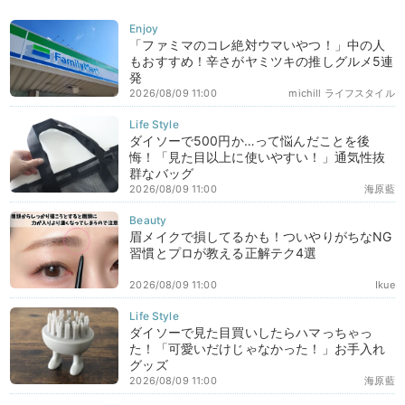
「ファミマのコレ絶対ウマいやつ！」中の人
もおすすめ！辛さがヤミツキの推しグルメ5連
発
2026/08/09 11:00
michill ライフスタイル
ダイソーで500円か…って悩んだことを後
悔！「見た目以上に使いやすい！」通気性抜
群なバッグ
2026/08/09 11:00
海原藍
眉メイクで損してるかも！ついやりがちなNG
習慣とプロが教える正解テク4選
2026/08/09 11:00
Ikue
ダイソーで見た目買いしたらハマっちゃっ
た！「可愛いだけじゃなかった！」お手入れ
グッズ
2026/08/09 11:00
海原藍