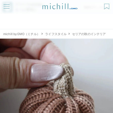
アプリでmichillが
無料ダウンロード
もっと便利に
michill byGMO（ミチル）
ライフスタイル
セリアの秋のインテリア