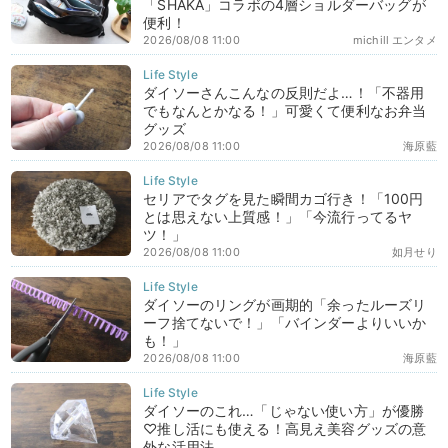
「SHAKA」コラボの4層ショルダーバッグが
便利！
2026/08/08 11:00
michill エンタメ
ダイソーさんこんなの反則だよ…！「不器用
でもなんとかなる！」可愛くて便利なお弁当
グッズ
2026/08/08 11:00
海原藍
セリアでタグを見た瞬間カゴ行き！「100円
とは思えない上質感！」「今流行ってるヤ
ツ！」
2026/08/08 11:00
如月せり
ダイソーのリングが画期的「余ったルーズリ
ーフ捨てないで！」「バインダーよりいいか
も！」
2026/08/08 11:00
海原藍
ダイソーのこれ…「じゃない使い方」が優勝
♡推し活にも使える！高見え美容グッズの意
外な活用法