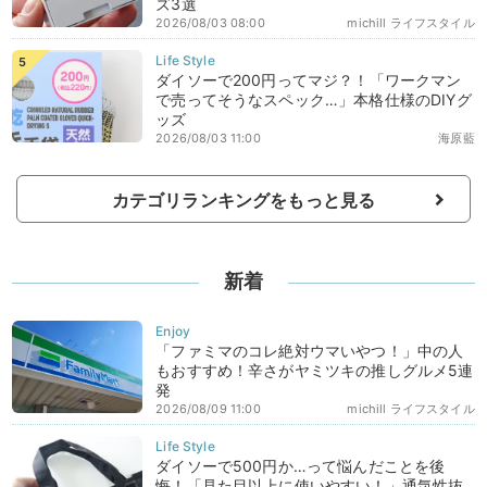
ズ3選
2026/08/03 08:00
michill ライフスタイル
ダイソーで200円ってマジ？！「ワークマン
で売ってそうなスペック…」本格仕様のDIYグ
ッズ
2026/08/03 11:00
海原藍
カテゴリランキングをもっと見る
新着
「ファミマのコレ絶対ウマいやつ！」中の人
もおすすめ！辛さがヤミツキの推しグルメ5連
発
2026/08/09 11:00
michill ライフスタイル
ダイソーで500円か…って悩んだことを後
悔！「見た目以上に使いやすい！」通気性抜