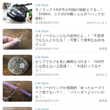
モノマックス9月号が付録の域超えてる…！
「SHAKA」コラボの4層ショルダーバッグが
便利！
2026/08/08 11:00
michill エンタメ
ダイソーさんこんなの反則だよ…！「不器用
でもなんとかなる！」可愛くて便利なお弁当
グッズ
2026/08/08 11:00
海原藍
セリアでタグを見た瞬間カゴ行き！「100円
とは思えない上質感！」「今流行ってるヤ
ツ！」
2026/08/08 11:00
如月せり
ダイソーのリングが画期的「余ったルーズリ
ーフ捨てないで！」「バインダーよりいいか
も！」
2026/08/08 11:00
海原藍