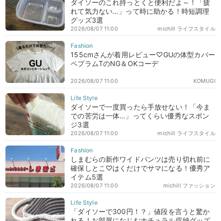
ダイソーのこれ持っとくと便利だよ～！「疲
れて気力ない…」って時に助かる！時短調理
グッズ3選
2026/08/07 11:00
michill ライフスタイル
155cmさんが着用レビュー♡GUの体型カバー
ペプラムTのNG＆OKコーデ
2026/08/07 11:00
KOMUGI
ダイソーで一度買ったら手放せない！「今ま
での苦労は一体…」ってくらい優秀なスポン
ジ3選
2026/08/07 11:00
michill ライフスタイル
しまむらの新作ワイドパンツは売り切れ前に
確保しとこ♡はくだけでサマになる！優秀ア
イテム5選
2026/08/07 11:00
michill ファッション
「ダイソーで300円！？」値段を言うと驚か
れる！お部屋になじむナチュラル収納グッズ