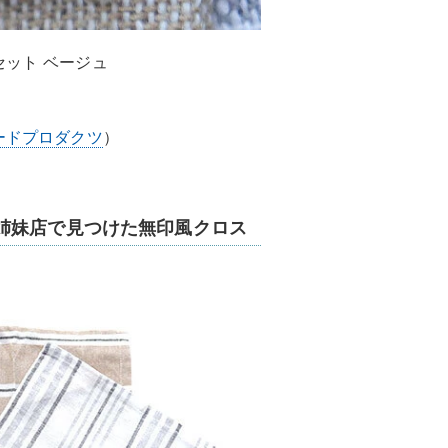
セット ベージュ
ードプロダクツ
）
姉妹店で見つけた無印風クロス