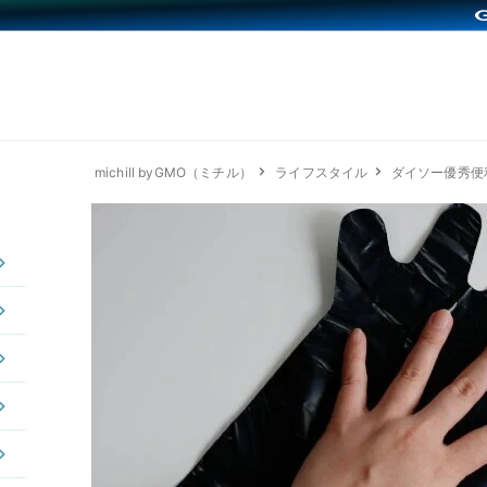
michill byGMO（ミチル）
ライフスタイル
ダイソー優秀便