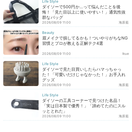
ダイソーで500円か…って悩んだことを後
悔！「見た目以上に使いやすい！」通気性抜
群なバッグ
2026/08/09 11:00
海原藍
眉メイクで損してるかも！ついやりがちなNG
習慣とプロが教える正解テク4選
2026/08/09 11:00
Ikue
ダイソーで見た目買いしたらハマっちゃっ
た！「可愛いだけじゃなかった！」お手入れ
グッズ
2026/08/09 11:00
海原藍
ダイソーの工具コーナーで見つけた名品！
「実は日本製で優秀！」「諦めてたのにスル
ッととれた」
2026/08/09 11:00
海原藍