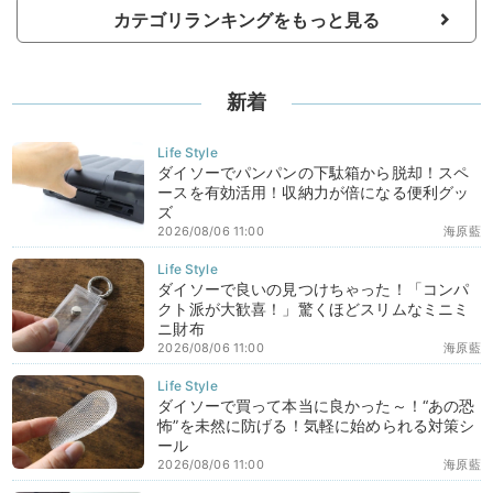
カテゴリランキングをもっと見る
新着
ダイソーでパンパンの下駄箱から脱却！スペ
ースを有効活用！収納力が倍になる便利グッ
ズ
2026/08/06 11:00
海原藍
ダイソーで良いの見つけちゃった！「コンパ
クト派が大歓喜！」驚くほどスリムなミニミ
ニ財布
2026/08/06 11:00
海原藍
ダイソーで買って本当に良かった～！“あの恐
怖”を未然に防げる！気軽に始められる対策シ
ール
2026/08/06 11:00
海原藍