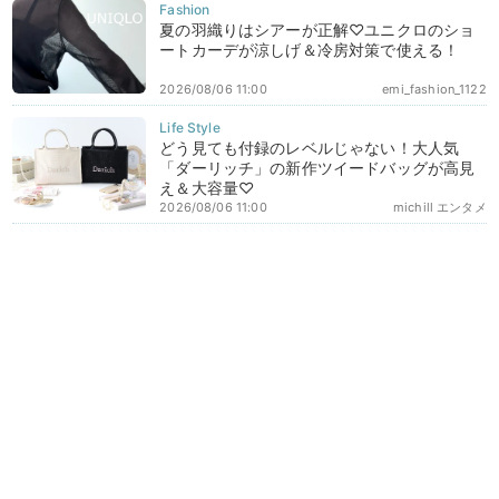
夏の羽織りはシアーが正解♡ユニクロのショ
ートカーデが涼しげ＆冷房対策で使える！
2026/08/06 11:00
emi_fashion_1122
どう見ても付録のレベルじゃない！大人気
「ダーリッチ」の新作ツイードバッグが高見
え＆大容量♡
2026/08/06 11:00
michill エンタメ