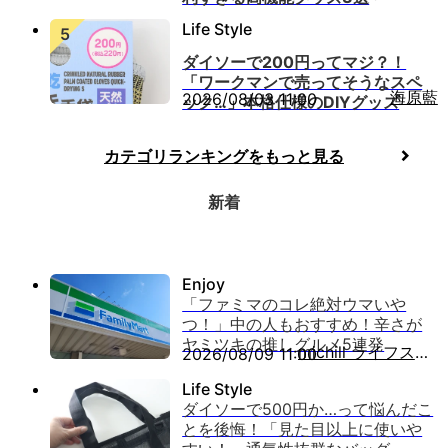
ダイソーで200円ってマジ？！
「ワークマンで売ってそうなスペ
海原藍
2026/08/03 11:00
ック…」本格仕様のDIYグッズ
カテゴリランキングをもっと見る
新着
「ファミマのコレ絶対ウマいや
つ！」中の人もおすすめ！辛さが
ヤミツキの推しグルメ5連発
michill ライフスタイル
2026/08/09 11:00
ダイソーで500円か…って悩んだこ
とを後悔！「見た目以上に使いや