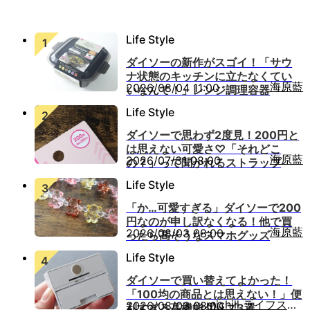
ダイソーの新作がスゴイ！「サウ
ナ状態のキッチンに立たなくてい
海原藍
2026/08/04 11:00
いなんて！」レンジ調理容器
ダイソーで思わず2度見！200円と
は思えない可愛さ♡「それどこ
海原藍
2026/07/31 08:00
の？」って聞かれるストラップ
「か…可愛すぎる」ダイソーで200
円なのが申し訳なくなる！他で買
海原藍
2026/08/03 08:00
ったら高そうなスマホグッズ
ダイソーで買い替えてよかった！
「100均の商品とは思えない！」便
michill ライフスタイル
2026/08/03 08:00
利すぎる高機能グッズ3選