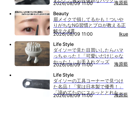
すい！」通気性抜群なバッグ
海原藍
2026/08/09 11:00
眉メイクで損してるかも！ついや
りがちなNG習慣とプロが教える正
解テク4選
2026/08/09 11:00
Ikue
ダイソーで見た目買いしたらハマ
っちゃった！「可愛いだけじゃな
かった！」お手入れグッズ
海原藍
2026/08/09 11:00
ダイソーの工具コーナーで見つけ
た名品！「実は日本製で優秀！」
「諦めてたのにスルッととれた」
海原藍
2026/08/09 11:00