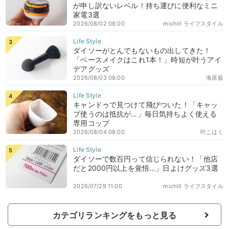
が申し訳ないレベル！持ち運びに便利なミニ
家電3選
2026/08/02 08:00
michill ライフスタイル
ダイソーがとんでもないもの出してきた！
「ベースメイクはこれ1本！」時短が叶うアイ
デアグッズ
2026/08/03 08:00
海原藍
キャンドゥで見つけて飛びついた！「キャッ
プ使うのは抵抗が…」毎日気持ちよく使える
専用コップ
2026/08/04 08:00
叶こはく
ダイソーで数百円って信じられない！「他店
だと2000円以上を覚悟…」日よけグッズ3選
2026/07/29 11:00
michill ライフスタイル
カテゴリランキングをもっと見る