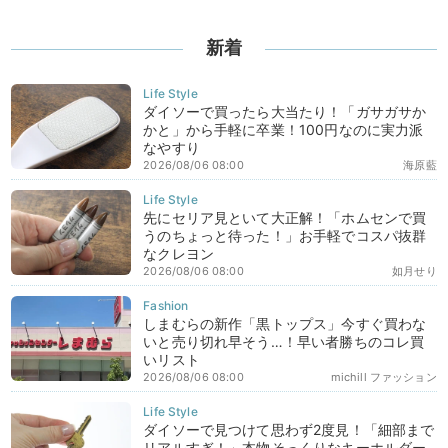
新着
ダイソーで買ったら大当たり！「ガサガサか
かと」から手軽に卒業！100円なのに実力派
なやすり
2026/08/06 08:00
海原藍
先にセリア見といて大正解！「ホムセンで買
うのちょっと待った！」お手軽でコスパ抜群
なクレヨン
2026/08/06 08:00
如月せり
しまむらの新作「黒トップス」今すぐ買わな
いと売り切れ早そう…！早い者勝ちのコレ買
いリスト
2026/08/06 08:00
michill ファッション
ダイソーで見つけて思わず2度見！「細部まで
リアルすぎ！」本物そっくりなキーホルダー