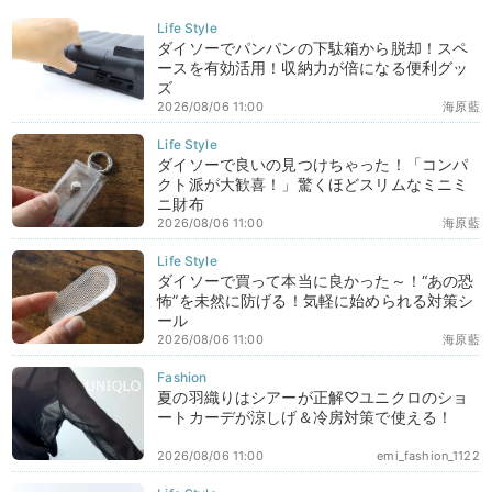
ダイソーでパンパンの下駄箱から脱却！スペ
ースを有効活用！収納力が倍になる便利グッ
ズ
2026/08/06 11:00
海原藍
ダイソーで良いの見つけちゃった！「コンパ
クト派が大歓喜！」驚くほどスリムなミニミ
ニ財布
2026/08/06 11:00
海原藍
ダイソーで買って本当に良かった～！“あの恐
怖”を未然に防げる！気軽に始められる対策シ
ール
2026/08/06 11:00
海原藍
夏の羽織りはシアーが正解♡ユニクロのショ
ートカーデが涼しげ＆冷房対策で使える！
2026/08/06 11:00
emi_fashion_1122