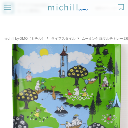
アプリでmichillが
無料ダウンロード
もっと便利に
michill byGMO（ミチル）
ライフスタイル
ムーミン付録マルチトレー2