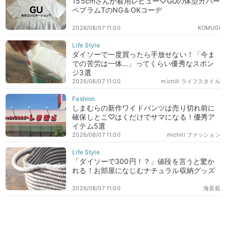
155cmさんが着用レビュー♡GUの体型カバー
ペプラムTのNG＆OKコーデ
2026/08/07 11:00
KOMUGI
ダイソーで一度買ったら手放せない！「今ま
での苦労は一体…」ってくらい優秀なスポン
ジ3選
2026/08/07 11:00
michill ライフスタイル
しまむらの新作ワイドパンツは売り切れ前に
確保しとこ♡はくだけでサマになる！優秀ア
イテム5選
2026/08/07 11:00
michill ファッション
「ダイソーで300円！？」値段を言うと驚か
れる！お部屋になじむナチュラル収納グッズ
2026/08/07 11:00
海原藍