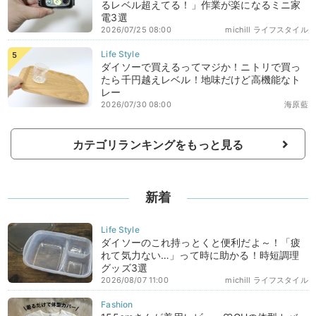
るレベル超えてる！」作業が楽になるミニ家
電3選
2026/07/25 08:00
michill ライフスタイル
ダイソーで買えるってマジか！ニトリで買っ
たら千円越えレベル！地味だけど高機能なト
レー
2026/07/30 08:00
海原藍
カテゴリランキングをもっと見る
新着
ダイソーのこれ持っとくと便利だよ～！「疲
れて気力ない…」って時に助かる！時短調理
グッズ3選
2026/08/07 11:00
michill ライフスタイル