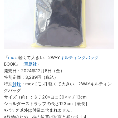
『
moz
軽くて大きい、2WAY
キルティングバッグ
BOOK』（
宝島社
）
発売日：2024年12月6日（金）
特別定価：3,289円（税込）
特別
付録
：moz [モズ] 軽くて大きい、2WAYキルティン
グバッグ
サイズ（約）：タテ20×ヨコ30×マチ13cm
ショルダーストラップの長さ123cm［最長］
※バッグ以外は付録に含まれません。
※総柄のため、柄の位置は写真と異なります