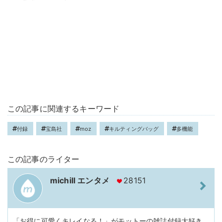
この記事に関連するキーワード
付録
宝島社
moz
キルティングバッグ
多機能
この記事のライター
michill エンタメ
28151
「お得に可愛くキレイなる！」がモットーの雑誌付録大好き