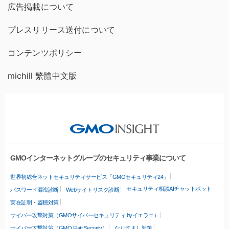
広告掲載について
プレスリリース送付について
コンテンツポリシー
michill 繁體中文版
GMOインターネットグループのセキュリティ事業について
世界初総合ネットセキュリティサービス「GMOセキュリティ24」
セキュリティ相談AIチャットボット
パスワード漏洩診断
Webサイトリスク診断
実在証明・盗聴対策
サイバー攻撃対策（GMOサイバーセキュリティ byイエラエ）
サイバー攻撃対策（GMO Flatt Security）
なりすまし対策