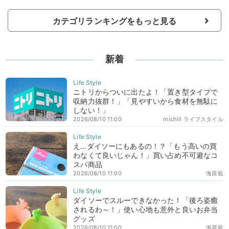
カテゴリランキングをもっと見る
新着
ニトリからついに出たよ！「置き型タイプで
収納力抜群！」「見やすいから食材を無駄に
しない！」
2026/08/10 11:00
michill ライフスタイル
え…ダイソーにもあるの！？「もう高いの買
わなくて良いじゃん！」買い占め不可避なコ
スパ商品
2026/08/10 11:00
海原藍
ダイソーでスルーできなかった！「後ろ姿癒
されるわ～！」使い心地も意外と良いお弁当
グッズ
2026/08/10 11:00
海原藍