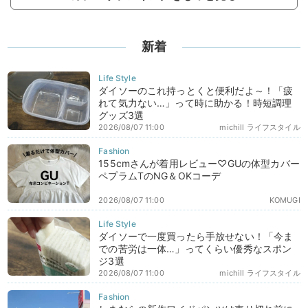
新着
ダイソーのこれ持っとくと便利だよ～！「疲
れて気力ない…」って時に助かる！時短調理
グッズ3選
2026/08/07 11:00
michill ライフスタイル
155cmさんが着用レビュー♡GUの体型カバー
ペプラムTのNG＆OKコーデ
2026/08/07 11:00
KOMUGI
ダイソーで一度買ったら手放せない！「今ま
での苦労は一体…」ってくらい優秀なスポン
ジ3選
2026/08/07 11:00
michill ライフスタイル