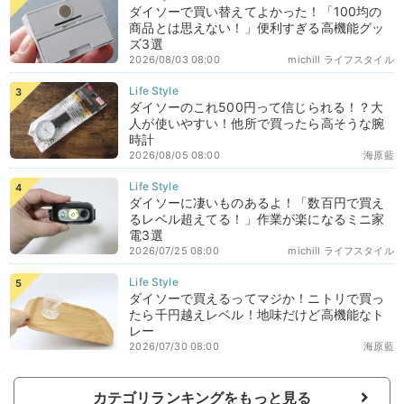
ダイソーで買い替えてよかった！「100均の
商品とは思えない！」便利すぎる高機能グッ
ズ3選
2026/08/03 08:00
michill ライフスタイル
ダイソーのこれ500円って信じられる！？大
人が使いやすい！他所で買ったら高そうな腕
時計
2026/08/05 08:00
海原藍
ダイソーに凄いものあるよ！「数百円で買え
るレベル超えてる！」作業が楽になるミニ家
電3選
2026/07/25 08:00
michill ライフスタイル
ダイソーで買えるってマジか！ニトリで買っ
たら千円越えレベル！地味だけど高機能なト
レー
2026/07/30 08:00
海原藍
カテゴリランキングをもっと見る