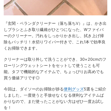
『玄関・ベランダクリーナー（落ち落ちV）』は、かき出
しブラシとふき取り繊維がひとつになった、Wファイバ
ーのクリーナー。汚れをしっかりかき出し、拭き上げ掃
除もバッチリ！水切りワイパー付きで、これ1本で効率良
くお掃除できます。
クリーナーは取り外して洗うことができ、30×20cmのフ
ローリングウェットシートをセットして使うことも可
能。タフで機能的なアイテムで、ちょっぴりお高めでも
買う価値アリです◎
今回は、ダイソーのお掃除が捗る
便利グッズ
5選をご紹介
しました。一度使うと手放せなくなる便利なアイテムば
かりなので、まだ使ったことがない方はぜひ一度お試し
を！