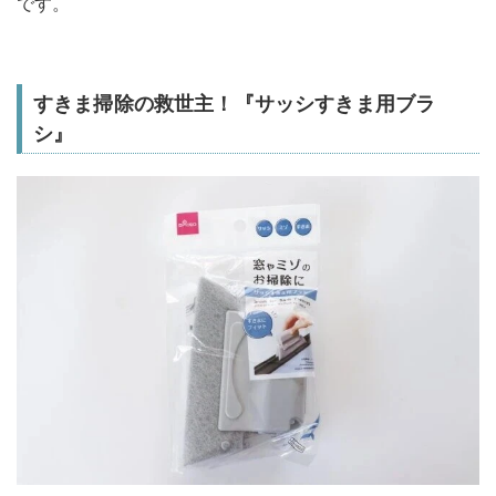
です。
すきま掃除の救世主！『サッシすきま用ブラ
シ』