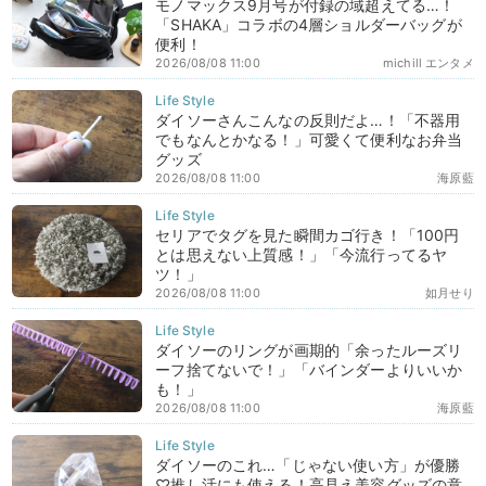
モノマックス9月号が付録の域超えてる…！
「SHAKA」コラボの4層ショルダーバッグが
便利！
2026/08/08 11:00
michill エンタメ
ダイソーさんこんなの反則だよ…！「不器用
でもなんとかなる！」可愛くて便利なお弁当
グッズ
2026/08/08 11:00
海原藍
セリアでタグを見た瞬間カゴ行き！「100円
とは思えない上質感！」「今流行ってるヤ
ツ！」
2026/08/08 11:00
如月せり
ダイソーのリングが画期的「余ったルーズリ
ーフ捨てないで！」「バインダーよりいいか
も！」
2026/08/08 11:00
海原藍
ダイソーのこれ…「じゃない使い方」が優勝
♡推し活にも使える！高見え美容グッズの意