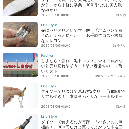
かと」から手軽に卒業！100円なのに実力派
なやすり
2026/08/06 08:00
海原藍
先にセリア見といて大正解！「ホムセンで買
うのちょっと待った！」お手軽でコスパ抜群
なクレヨン
2026/08/06 08:00
如月せり
しまむらの新作「黒トップス」今すぐ買わな
いと売り切れ早そう…！早い者勝ちのコレ買
いリスト
2026/08/06 08:00
michill ファッション
ダイソーで見つけて思わず2度見！「細部まで
リアルすぎ！」本物そっくりなキーホルダー
2026/08/06 08:00
海原藍
ダイソーで買えるのが奇跡！「小さいのに高
機能！」300円だけど買ってよかった本格工