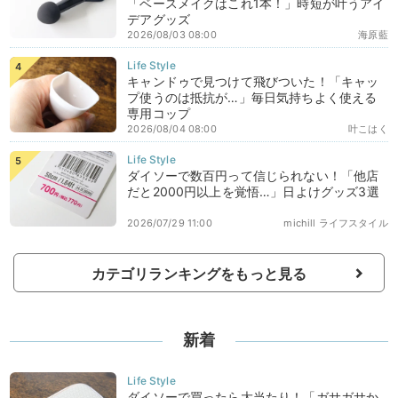
「ベースメイクはこれ1本！」時短が叶うアイ
デアグッズ
2026/08/03 08:00
海原藍
キャンドゥで見つけて飛びついた！「キャッ
プ使うのは抵抗が…」毎日気持ちよく使える
専用コップ
2026/08/04 08:00
叶こはく
ダイソーで数百円って信じられない！「他店
だと2000円以上を覚悟…」日よけグッズ3選
2026/07/29 11:00
michill ライフスタイル
カテゴリランキングをもっと見る
新着
ダイソーで買ったら大当たり！「ガサガサか