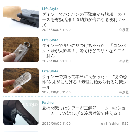
ダイソーでパンパンの下駄箱から脱却！スペ
ースを有効活用！収納力が倍になる便利グッ
ズ
2026/08/06 11:00
海原藍
ダイソーで良いの見つけちゃった！「コンパ
クト派が大歓喜！」驚くほどスリムなミニミ
ニ財布
2026/08/06 11:00
海原藍
ダイソーで買って本当に良かった～！“あの恐
怖”を未然に防げる！気軽に始められる対策シ
ール
2026/08/06 11:00
海原藍
夏の羽織りはシアーが正解♡ユニクロのショ
ートカーデが涼しげ＆冷房対策で使える！
2026/08/06 11:00
emi_fashion_1122