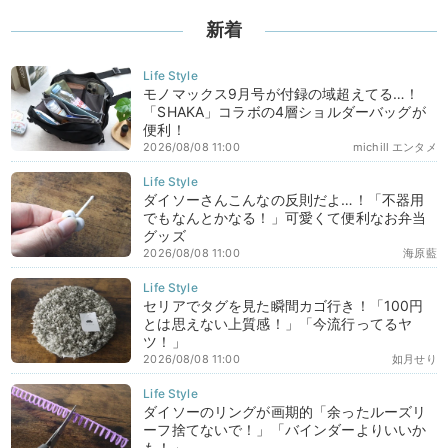
新着
モノマックス9月号が付録の域超えてる…！
「SHAKA」コラボの4層ショルダーバッグが
便利！
2026/08/08 11:00
michill エンタメ
ダイソーさんこんなの反則だよ…！「不器用
でもなんとかなる！」可愛くて便利なお弁当
グッズ
2026/08/08 11:00
海原藍
セリアでタグを見た瞬間カゴ行き！「100円
とは思えない上質感！」「今流行ってるヤ
ツ！」
2026/08/08 11:00
如月せり
ダイソーのリングが画期的「余ったルーズリ
ーフ捨てないで！」「バインダーよりいいか
も！」