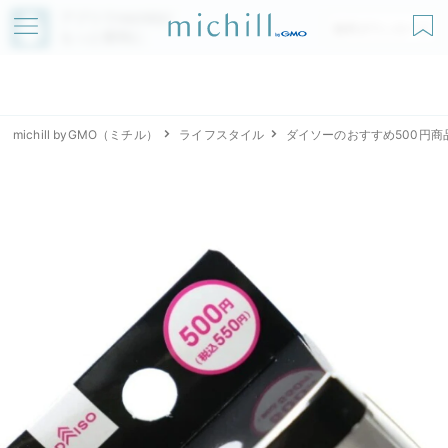
アプリでmichillが
無料ダウンロード
もっと便利に
michill byGMO（ミチル）
ライフスタイル
ダイソーのおすすめ500円商