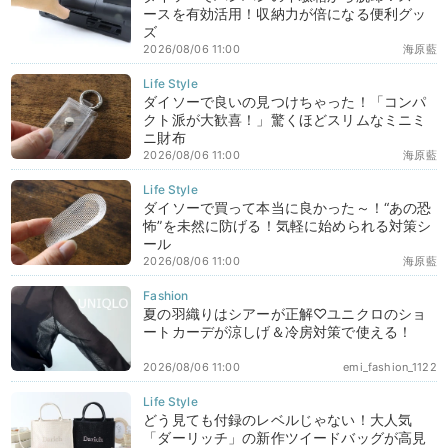
ースを有効活用！収納力が倍になる便利グッ
ズ
2026/08/06 11:00
海原藍
ダイソーで良いの見つけちゃった！「コンパ
クト派が大歓喜！」驚くほどスリムなミニミ
ニ財布
2026/08/06 11:00
海原藍
ダイソーで買って本当に良かった～！“あの恐
怖”を未然に防げる！気軽に始められる対策シ
ール
2026/08/06 11:00
海原藍
夏の羽織りはシアーが正解♡ユニクロのショ
ートカーデが涼しげ＆冷房対策で使える！
2026/08/06 11:00
emi_fashion_1122
どう見ても付録のレベルじゃない！大人気
「ダーリッチ」の新作ツイードバッグが高見