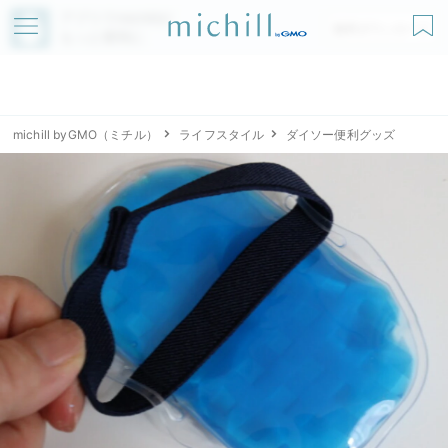
アプリでmichillが
無料ダウンロード
もっと便利に
michill byGMO（ミチル）
ライフスタイル
ダイソー便利グッズ