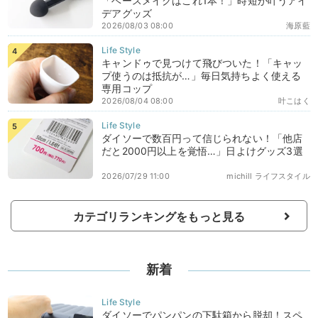
「ベースメイクはこれ1本！」時短が叶うアイ
デアグッズ
2026/08/03 08:00
海原藍
キャンドゥで見つけて飛びついた！「キャッ
プ使うのは抵抗が…」毎日気持ちよく使える
専用コップ
2026/08/04 08:00
叶こはく
ダイソーで数百円って信じられない！「他店
だと2000円以上を覚悟…」日よけグッズ3選
2026/07/29 11:00
michill ライフスタイル
カテゴリランキングをもっと見る
新着
ダイソーでパンパンの下駄箱から脱却！スペ