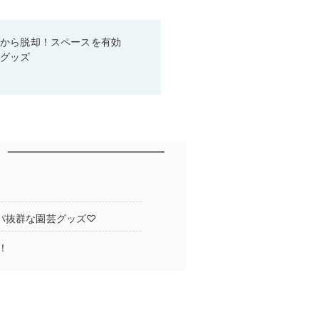
箱から脱却！スペースを有効
利グッズ
パ抜群な園芸グッズ♡
！