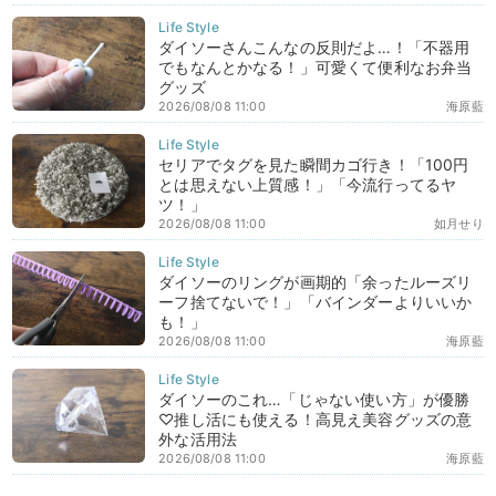
ダイソーさんこんなの反則だよ…！「不器用
でもなんとかなる！」可愛くて便利なお弁当
グッズ
2026/08/08 11:00
海原藍
セリアでタグを見た瞬間カゴ行き！「100円
とは思えない上質感！」「今流行ってるヤ
ツ！」
2026/08/08 11:00
如月せり
ダイソーのリングが画期的「余ったルーズリ
ーフ捨てないで！」「バインダーよりいいか
も！」
2026/08/08 11:00
海原藍
ダイソーのこれ…「じゃない使い方」が優勝
♡推し活にも使える！高見え美容グッズの意
外な活用法
2026/08/08 11:00
海原藍