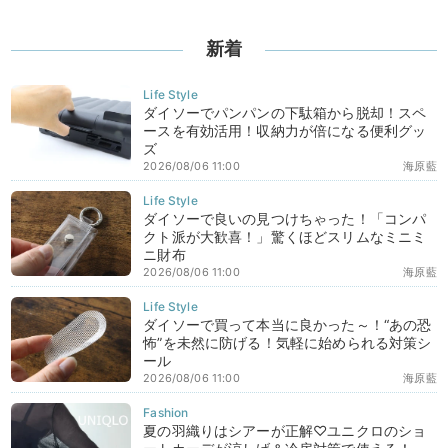
新着
ダイソーでパンパンの下駄箱から脱却！スペ
ースを有効活用！収納力が倍になる便利グッ
ズ
2026/08/06 11:00
海原藍
ダイソーで良いの見つけちゃった！「コンパ
クト派が大歓喜！」驚くほどスリムなミニミ
ニ財布
2026/08/06 11:00
海原藍
ダイソーで買って本当に良かった～！“あの恐
怖”を未然に防げる！気軽に始められる対策シ
ール
2026/08/06 11:00
海原藍
夏の羽織りはシアーが正解♡ユニクロのショ