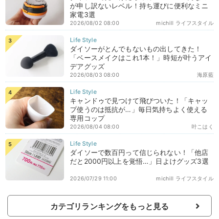
が申し訳ないレベル！持ち運びに便利なミニ
家電3選
2026/08/02 08:00
michill ライフスタイル
ダイソーがとんでもないもの出してきた！
「ベースメイクはこれ1本！」時短が叶うアイ
デアグッズ
2026/08/03 08:00
海原藍
キャンドゥで見つけて飛びついた！「キャッ
プ使うのは抵抗が…」毎日気持ちよく使える
専用コップ
2026/08/04 08:00
叶こはく
ダイソーで数百円って信じられない！「他店
だと2000円以上を覚悟…」日よけグッズ3選
2026/07/29 11:00
michill ライフスタイル
カテゴリランキングをもっと見る