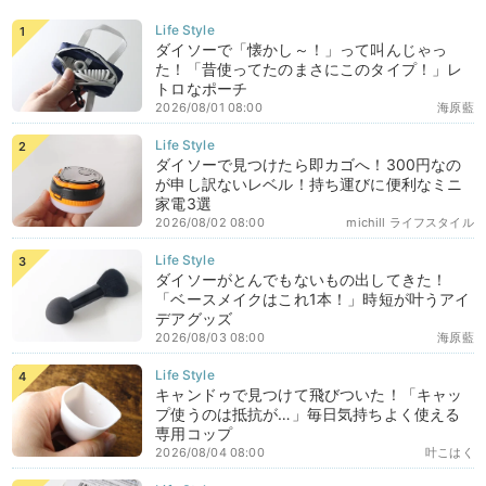
ダイソーで「懐かし～！」って叫んじゃっ
た！「昔使ってたのまさにこのタイプ！」レ
トロなポーチ
2026/08/01 08:00
海原藍
ダイソーで見つけたら即カゴへ！300円なの
が申し訳ないレベル！持ち運びに便利なミニ
家電3選
2026/08/02 08:00
michill ライフスタイル
ダイソーがとんでもないもの出してきた！
「ベースメイクはこれ1本！」時短が叶うアイ
デアグッズ
2026/08/03 08:00
海原藍
キャンドゥで見つけて飛びついた！「キャッ
プ使うのは抵抗が…」毎日気持ちよく使える
専用コップ
2026/08/04 08:00
叶こはく