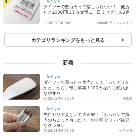
ダイソーで数百円って信じられない！「他店
だと2000円以上を覚悟…」日よけグッズ3選
2026/07/29 11:00
michill ライフスタイル
カテゴリランキングをもっと見る
新着
ダイソーで買ったら大当たり！「ガサガサか
かと」から手軽に卒業！100円なのに実力派
なやすり
2026/08/06 08:00
海原藍
先にセリア見といて大正解！「ホムセンで買
うのちょっと待った！」お手軽でコスパ抜群
なクレヨン
2026/08/06 08:00
如月せり