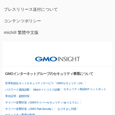
プレスリリース送付について
コンテンツポリシー
michill 繁體中文版
GMOインターネットグループのセキュリティ事業について
世界初総合ネットセキュリティサービス「GMOセキュリティ24」
セキュリティ相談AIチャットボット
パスワード漏洩診断
Webサイトリスク診断
実在証明・盗聴対策
サイバー攻撃対策（GMOサイバーセキュリティ byイエラエ）
サイバー攻撃対策（GMO Flatt Security）
なりすまし対策
セキュリティ事業の軌跡