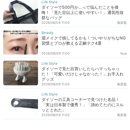
ダイソーで500円か…って悩んだことを後
悔！「見た目以上に使いやすい！」通気性抜
群なバッグ
2026/08/09 11:00
海原藍
眉メイクで損してるかも！ついやりがちなNG
習慣とプロが教える正解テク4選
2026/08/09 11:00
Ikue
ダイソーで見た目買いしたらハマっちゃっ
た！「可愛いだけじゃなかった！」お手入れ
グッズ
2026/08/09 11:00
海原藍
ダイソーの工具コーナーで見つけた名品！
「実は日本製で優秀！」「諦めてたのにスル
ッととれた」
2026/08/09 11:00
海原藍