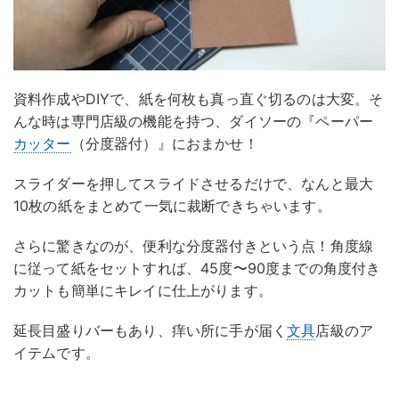
資料作成やDIYで、紙を何枚も真っ直ぐ切るのは大変。そ
んな時は専門店級の機能を持つ、ダイソーの『ペーパー
カッター
（分度器付）』におまかせ！
スライダーを押してスライドさせるだけで、なんと最大
10枚の紙をまとめて一気に裁断できちゃいます。
さらに驚きなのが、便利な分度器付きという点！角度線
に従って紙をセットすれば、45度〜90度までの角度付き
カットも簡単にキレイに仕上がります。
延長目盛りバーもあり、痒い所に手が届く
文具
店級のア
イテムです。