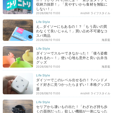
収納力抜群！」「見やすいから食材を無駄に
しない！」
2026/08/10 11:00
michill ライフスタイル
え…ダイソーにもあるの！？「もう高いの買
わなくて良いじゃん！」買い占め不可避なコ
スパ商品
2026/08/10 11:00
海原藍
ダイソーでスルーできなかった！「後ろ姿癒
されるわ～！」使い心地も意外と良いお弁当
グッズ
2026/08/10 11:00
海原藍
ダイソーでこのレベル出せるの！？ハンドメ
イド好きに見つかったらまずい！本格グッズ3
選
2026/08/10 11:00
michill ライフスタイル
セリアから凄いもの出た！「わざわざ持ち歩
くの面倒だった」欲しい機能が一体になった