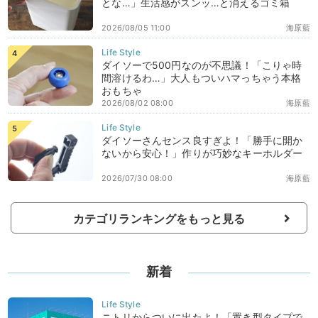
とな…」生活感がスンッ…と消えるゴミ箱
2026/08/05 11:00
海原藍
ダイソーで500円なのが不思議！「こりゃ時
間溶けるわ…」大人もついハマっちゃう本格
おもちゃ
2026/08/02 08:00
海原藍
ダイソーさんセンス良すぎよ！「勝手に開か
ないから安心！」作りが巧妙なキーホルダー
2026/07/30 08:00
海原藍
カテゴリランキングをもっと見る
新着
ニトリからついに出たよ！「置き型タイプで