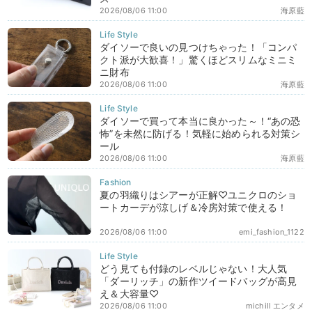
2026/08/06 11:00
海原藍
ダイソーで良いの見つけちゃった！「コンパ
クト派が大歓喜！」驚くほどスリムなミニミ
ニ財布
2026/08/06 11:00
海原藍
ダイソーで買って本当に良かった～！“あの恐
怖”を未然に防げる！気軽に始められる対策シ
ール
2026/08/06 11:00
海原藍
夏の羽織りはシアーが正解♡ユニクロのショ
ートカーデが涼しげ＆冷房対策で使える！
2026/08/06 11:00
emi_fashion_1122
どう見ても付録のレベルじゃない！大人気
「ダーリッチ」の新作ツイードバッグが高見
え＆大容量♡
2026/08/06 11:00
michill エンタメ