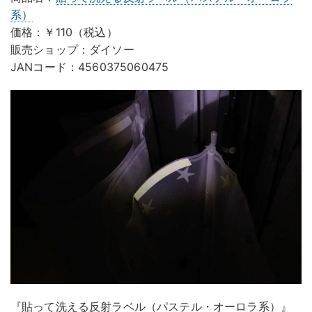
系）
価格：￥110（税込）
販売ショップ：ダイソー
JANコード：4560375060475
『貼って洗える反射ラベル（パステル・オーロラ系）』