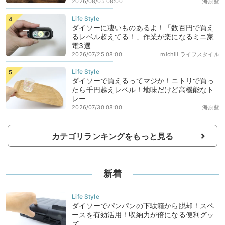
2026/08/05 08:00
海原藍
ダイソーに凄いものあるよ！「数百円で買え
るレベル超えてる！」作業が楽になるミニ家
電3選
2026/07/25 08:00
michill ライフスタイル
ダイソーで買えるってマジか！ニトリで買っ
たら千円越えレベル！地味だけど高機能なト
レー
2026/07/30 08:00
海原藍
カテゴリランキングをもっと見る
新着
ダイソーでパンパンの下駄箱から脱却！スペ
ースを有効活用！収納力が倍になる便利グッ
ズ