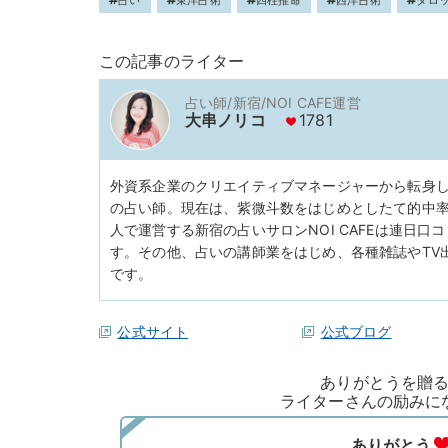
占い
東洋占術
四柱推命
西洋占術
タロ
この記事のライター
占い師/新宿/NOI CAFE運営
大串ノリコ
1781
外資系企業のクリエイティブマネージャーから転身
の占い師。現在は、紫微斗数をはじめとしたて的中
人で運営する新宿の占いサロンNOI CAFEは連日
す。その他、占いの講師業をはじめ、各種雑誌やTV出
です。
公式サイト
公式ブログ
ありがとうを贈
ライターさんの励みに