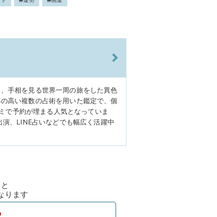
ット
運勢
開運
し、手相を見る世界一周の旅をした異色
率の高い複数の占術を用いた鑑定で、個
口コミで予約が埋まる人気となっていま
演、LINE占いなどでも幅広く活躍中
ると
なります