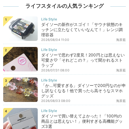
ライフスタイルの人気ランキング
ダイソーの新作がスゴイ！「サウナ状態のキ
ッチンに立たなくていいなんて！」レンジ調
理容器
2026/08/04 11:00
海原藍
ダイソーで思わず2度見！200円とは思えない
可愛さ♡「それどこの？」って聞かれるスト
ラップ
2026/07/31 08:00
海原藍
「か…可愛すぎる」ダイソーで200円なのが申
し訳なくなる！他で買ったら高そうなスマホ
グッズ
2026/08/03 08:00
海原藍
ダイソーで買い替えてよかった！「100均の
商品とは思えない！」便利すぎる高機能グッ
ズ3選