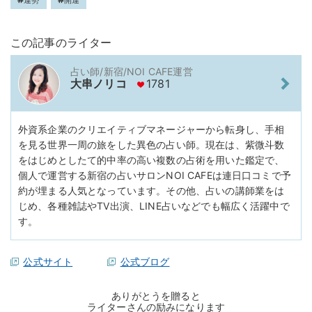
運勢
開運
この記事のライター
占い師/新宿/NOI CAFE運営
大串ノリコ
1781
外資系企業のクリエイティブマネージャーから転身し、手相
を見る世界一周の旅をした異色の占い師。現在は、紫微斗数
をはじめとしたて的中率の高い複数の占術を用いた鑑定で、
個人で運営する新宿の占いサロンNOI CAFEは連日口コミで予
約が埋まる人気となっています。その他、占いの講師業をは
じめ、各種雑誌やTV出演、LINE占いなどでも幅広く活躍中で
す。
公式サイト
公式ブログ
ありがとうを贈ると
ライターさんの励みになります