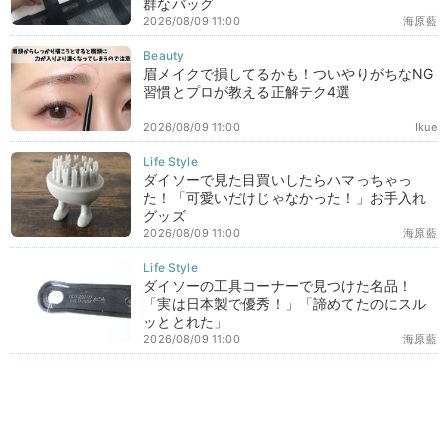
群なバッグ
2026/08/09 11:00
海原藍
眉メイクで損してるかも！ついやりがちなNG
習慣とプロが教える正解テク4選
2026/08/09 11:00
Ikue
ダイソーで見た目買いしたらハマっちゃっ
た！「可愛いだけじゃなかった！」お手入れ
グッズ
2026/08/09 11:00
海原藍
ダイソーの工具コーナーで見つけた名品！
「実は日本製で優秀！」「諦めてたのにスル
ッととれた」
2026/08/09 11:00
海原藍