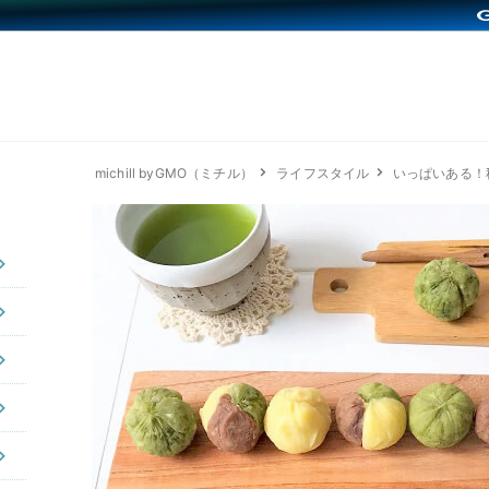
michill byGMO（ミチル）
ライフスタイル
いっぱいある！