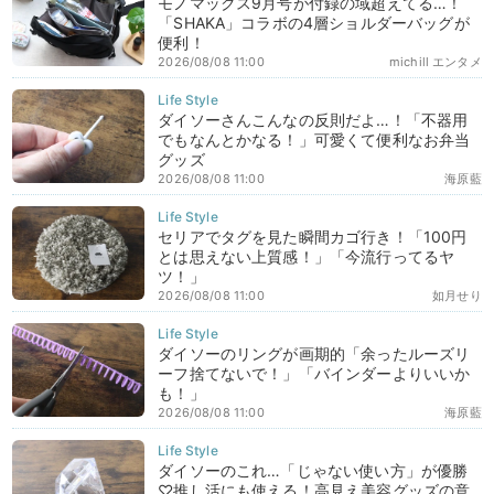
モノマックス9月号が付録の域超えてる…！
「SHAKA」コラボの4層ショルダーバッグが
便利！
2026/08/08 11:00
michill エンタメ
ダイソーさんこんなの反則だよ…！「不器用
でもなんとかなる！」可愛くて便利なお弁当
グッズ
2026/08/08 11:00
海原藍
セリアでタグを見た瞬間カゴ行き！「100円
とは思えない上質感！」「今流行ってるヤ
ツ！」
2026/08/08 11:00
如月せり
ダイソーのリングが画期的「余ったルーズリ
ーフ捨てないで！」「バインダーよりいいか
も！」
2026/08/08 11:00
海原藍
ダイソーのこれ…「じゃない使い方」が優勝
♡推し活にも使える！高見え美容グッズの意