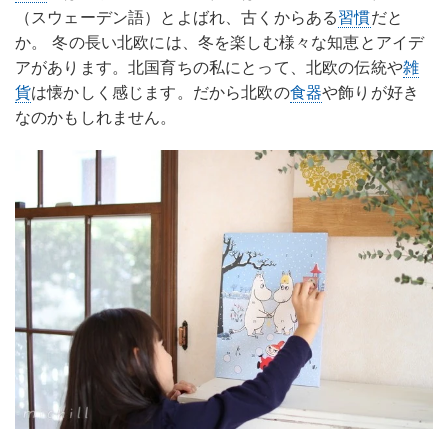
（スウェーデン語）とよばれ、古くからある
習慣
だと
か。 冬の長い北欧には、冬を楽しむ様々な知恵とアイデ
アがあります。北国育ちの私にとって、北欧の伝統や
雑
貨
は懐かしく感じます。だから北欧の
食器
や飾りが好き
なのかもしれません。