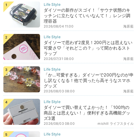
ダイソーの新作がスゴイ！「サウナ状態のキ
ッチンに立たなくていいなんて！」レンジ調
理容器
2026/08/04 11:00
海原藍
ダイソーで思わず2度見！200円とは思えない
可愛さ♡「それどこの？」って聞かれるスト
ラップ
2026/07/31 08:00
海原藍
「か…可愛すぎる」ダイソーで200円なのが申
し訳なくなる！他で買ったら高そうなスマホ
グッズ
2026/08/03 08:00
海原藍
ダイソーで買い替えてよかった！「100均の
商品とは思えない！」便利すぎる高機能グッ
ズ3選
2026/08/03 08:00
michill ライフスタイル