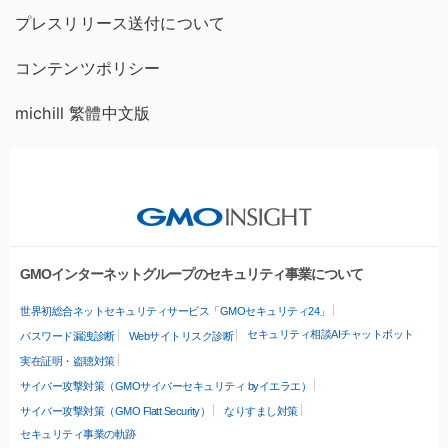
プレスリリース送付について
コンテンツポリシー
michill 繁體中文版
GMOインターネットグループのセキュリティ事業について
世界初総合ネットセキュリティサービス「GMOセキュリティ24」
セキュリティ相談AIチャットボット
パスワード漏洩診断
Webサイトリスク診断
実在証明・盗聴対策
サイバー攻撃対策（GMOサイバーセキュリティ byイエラエ）
サイバー攻撃対策（GMO Flatt Security）
なりすまし対策
セキュリティ事業の軌跡