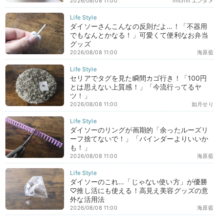
2026/08/08 11:00
michill エンタメ
ダイソーさんこんなの反則だよ…！「不器用
でもなんとかなる！」可愛くて便利なお弁当
グッズ
2026/08/08 11:00
海原藍
セリアでタグを見た瞬間カゴ行き！「100円
とは思えない上質感！」「今流行ってるヤ
ツ！」
2026/08/08 11:00
如月せり
ダイソーのリングが画期的「余ったルーズリ
ーフ捨てないで！」「バインダーよりいいか
も！」
2026/08/08 11:00
海原藍
ダイソーのこれ…「じゃない使い方」が優勝
♡推し活にも使える！高見え美容グッズの意
外な活用法
2026/08/08 11:00
海原藍