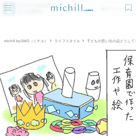
アプリでmichillが
無料ダウンロード
もっと便利に
michill byGMO（ミチル）
ライフスタイル
子どもの思い出の品どうして