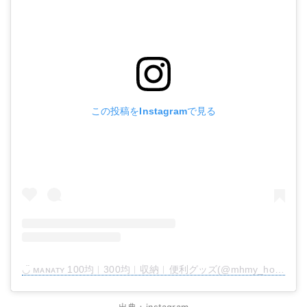
この投稿をInstagramで見る
◡̈ ᴍᴀɴᴀᴛʏ 100均︱300均︱収納︱便利グッズ(@mhmy_home)がシェアした投稿
出典：instagram