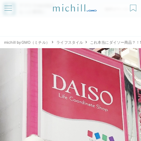
アプリでmichillが
無料ダウンロード
もっと便利に
michill byGMO（ミチル）
ライフスタイル
これ本当にダイソー商品？！