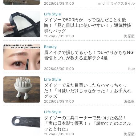
2026/08/09 11:00
michill ライフスタイル
ダイソーで500円か…って悩んだことを後
悔！「見た目以上に使いやすい！」通気性抜
群なバッグ
2026/08/09 11:00
海原藍
眉メイクで損してるかも！ついやりがちなNG
習慣とプロが教える正解テク4選
2026/08/09 11:00
Ikue
ダイソーで見た目買いしたらハマっちゃっ
た！「可愛いだけじゃなかった！」お手入れ
グッズ
2026/08/09 11:00
海原藍
ダイソーの工具コーナーで見つけた名品！
「実は日本製で優秀！」「諦めてたのにスル
ッととれた」
2026/08/09 11:00
海原藍