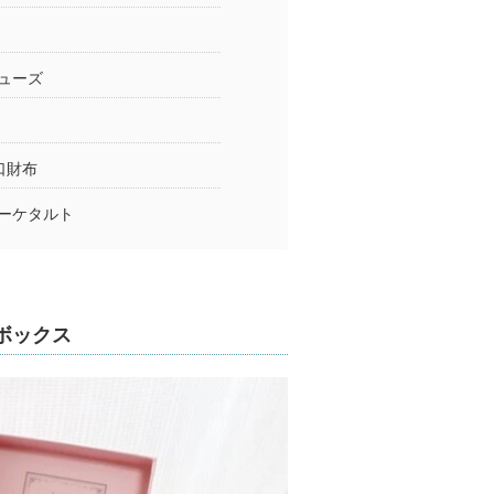
ューズ
口財布
ーケタルト
ボックス